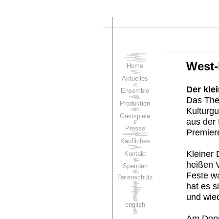
West-
Home
Aktuelles
Der kle
Ensemble
Das The
Produktion
Kulturgu
Gastspiele
aus der 
Presse
Premier
Käufliches
Kleiner 
Kontakt
heißen V
Spenden
Feste w
Datenschutz
hat es s
und wied
english
Am Donne