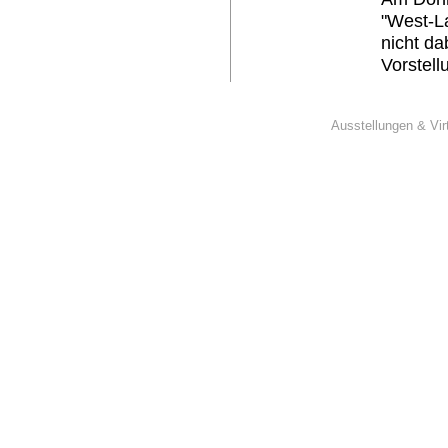
"West-L
nicht da
Vorstel
modern" 
lassen.
Ausstellungen & Vir
Am Anfan
Recherch
Schließl
praktisc
nahm Kon
Heimatve
sich du
die Mögl
Musikkom
Motivat
Jahren e
Tanz wir
Gemeinsc