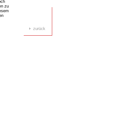
och
en zu
iesem
en
zurück
werden
onen
rricht
e, auf
tionen
icher
mer
er
er das
rk
 es
on
recher
ber
füllt
olle
chen