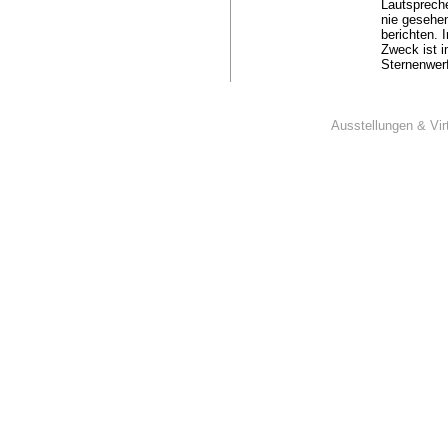
Lautspreche
nie gesehen
berichten.
Zweck ist 
Sternenwerf
Scheinwerf
integriert
Juliette Ad
den tänzer
Ausstellungen & Vir
Caterina Di
entstehen, 
Weiningers 
am Bauhaus
Korrelatio
Choreografi
wenige Fig
wiederholt.
Ungenauigk
erlangen al
ein gutes 
zuzuordnen 
auch Regie 
Theater an 
sehen, das
macht Lust 
Thomas Neuh
zu verteile
dieses akus
und in ein 
Momente an 