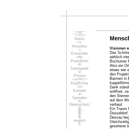
Mensch
Home
Aktuelles
Visionen w
Das Schöne 
Ensemble
wirklich in
Produktion
Bochumer Pl
Also ein Or
Gastspiele
etwas wie e
den Projekt
Presse
Barmen in B
kuppelförmi
Käufliches
Dank ständ
Kontakt
eröffnet, v
den Sternen
Spenden
auf dem Mar
Datenschutz
verbaut.
Ein Traum f
Düsseldorf.
Dessau bega
english
Gleichzeiti
gesehene te