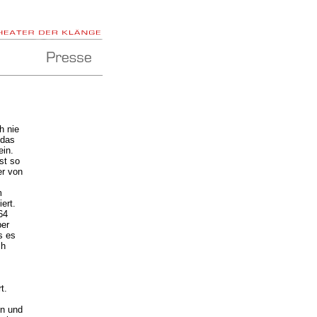
h nie
 das
ein.
st so
er von
m
ert.
64
ber
s es
ch
t.
en und