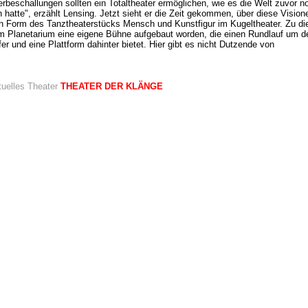
rbeschallungen sollten ein Totaltheater ermöglichen, wie es die Welt zuvor n
 hatte", erzählt Lensing. Jetzt sieht er die Zeit gekommen, über diese Vision
 In Form des Tanztheaterstücks Mensch und Kunstfigur im Kugeltheater. Zu d
im Planetarium eine eigene Bühne aufgebaut worden, die einen Rundlauf um d
er und eine Plattform dahinter bietet. Hier gibt es nicht Dutzende von
ern an Traversen, sondern kaum zu bemerkende Lichter, die in den Wänden
 sind und von Markus Schramma gekonnt gesteuert werden.
rover, Sophia Otto, Christian Paul und Etienne Sarti betreten die Bühne. Sie 
ischen Teil des Abends in ständig wechselnden Kostümen von
tuelles Theater
THEATER DER KLÄNGE
 Fiore übernehmen, während über ihnen in der Kuppel eindrucksvolle Projekti
die Yoann Trellu entwickelt hat. Hier finden sich die Skizzen
genauso wieder wie die Visionen eines Oskar Schlemmer, der für seinen Unte
 eine neue und umfassende Sichtweise auf den Menschen entwarf. Direkte
nen zwischen den Tanzbewegungen und den Projektionen entstehen. Für die
e ist Jacqueline Fischer verantwortlich. Sie konzentriert sich auf eine markant
uren beschränkte Bewegungssprache, die sich unter verschiedenen Konstella
 Die Tänzer erledigen das mit Leichtigkeit, wenn sich auch hier und da
eiten einschleichen. Aber immer gelingt es ihnen, mehr Aufmerksamkeit zu
s die Projektionen. Wenn der Mensch wichtiger ist als die Kunstfigur, ist das s
Zeichen. Zwischendurch erklingen Textfragmente, die möglicherweise Schlem
sind und die Grundfragen zum Theater stellen. Eindrucksvoll. Lensing, der hi
führt, gelingt es damit, Grundlagenarbeit zu leisten. Fragen und Aussagen üb
sich zu stellen und zu treffen. Nach diesem Stück möchte man gerne ein We
 die Visionen umsetzt. Das muss natürlich an diesem Abend ausbleiben. Aber
darauf. Dazu trägt insbesondere auch die Komposition der Klanglandschaft v
aus bei. Er nutzt die Möglichkeit, seine Klänge auf die Vielzahl der Lautsp
n, dafür zu sorgen, dass sich Töne annähern und entfernen. Die Faszination ü
tische Erlebnis überwiegt lange Zeit, ehe sich der Raum insgesamt mit Musik 
Gleichgewicht mit Tanz und Projektion gerät.Es gibt großartige und eindrucksv
diesem Abend, der an eine Zeit erinnert, in der über Theater im Grundsätzli