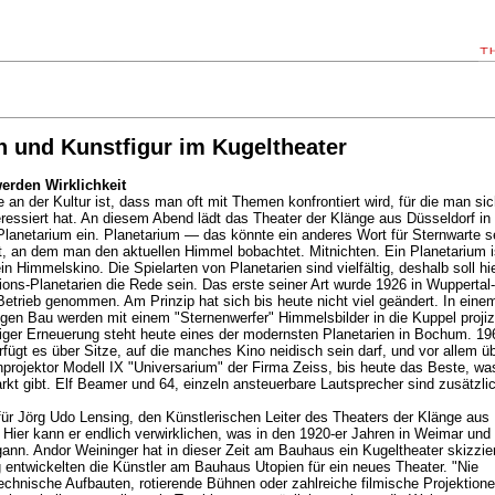
 und Kunstfigur im Kugeltheater
erden Wirklichkeit
an der Kultur ist, dass man oft mit Themen konfrontiert wird, für die man sic
teressiert hat. An diesem Abend lädt das Theater der Klänge aus Düsseldorf in
anetarium ein. Planetarium — das könnte ein anderes Wort für Sternwarte s
t, an dem man den aktuellen Himmel bobachtet. Mitnichten. Ein Planetarium i
in Himmelskino. Die Spielarten von Planetarien sind vielfältig, deshalb soll hi
ions-Planetarien die Rede sein. Das erste seiner Art wurde 1926 in Wuppertal-
etrieb genommen. Am Prinzip hat sich bis heute nicht viel geändert. In eine
gen Bau werden mit einem "Sternenwerfer" Himmelsbilder in die Kuppel projizi
iger Erneuerung steht heute eines der modernsten Planetarien in Bochum. 19
erfügt es über Sitze, auf die manches Kino neidisch sein darf, und vor allem ü
projektor Modell IX "Universarium" der Firma Zeiss, bis heute das Beste, wa
kt gibt. Elf Beamer und 64, einzeln ansteuerbare Lautsprecher sind zusätzli
ür Jörg Udo Lensing, den Künstlerischen Leiter des Theaters der Klänge aus
 Hier kann er endlich verwirklichen, was in den 1920-er Jahren in Weimar und
nn. Andor Weininger hat in dieser Zeit am Bauhaus ein Kugeltheater skizzier
g entwickelten die Künstler am Bauhaus Utopien für ein neues Theater. "Nie
chnische Aufbauten, rotierende Bühnen oder zahlreiche filmische Projektion