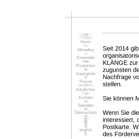
Home
Seit 2014 gib
Aktuelles
organisator
Ensemble
KLÄNGE zur 
Produktion
zugunsten d
Gastspiele
Nachfrage vo
Presse
stellen.
Käufliches
Sie können M
Kontakt
Spenden
Wenn Sie die 
Datenschutz
interessiert,
Postkarte. Wi
english
des Förderv