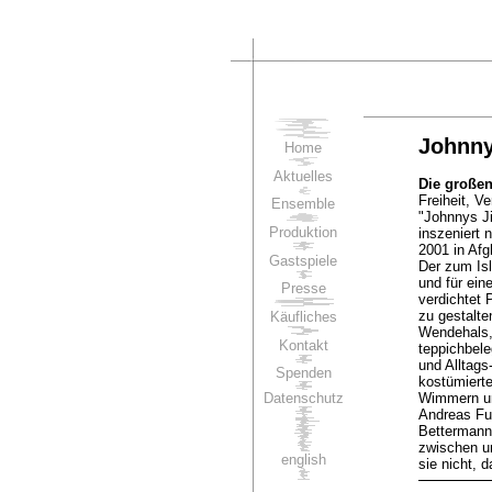
Johnny
Home
Aktuelles
Die große
Freiheit, V
Ensemble
"Johnnys J
Produktion
inszeniert
2001 in Afg
Gastspiele
Der zum Is
und für ein
Presse
verdichtet
zu gestalte
Käufliches
Wendehals, 
Kontakt
teppichbel
und Alltags
Spenden
kostümiert
Datenschutz
Wimmern und
Andreas Fur
Bettermann
zwischen u
english
sie nicht, 