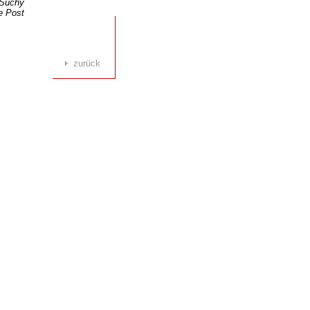
 Suchy
e Post
hern
zurück
eben.
abisch
st in
ening
ch es
n und
Feder
rt
e
hren,
 wirkt