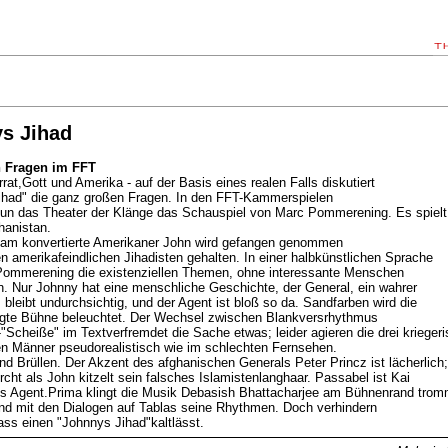
s Jihad
n Fragen im FFT
errat,Gott und Amerika - auf der Basis eines realen Falls diskutiert
ihad" die ganz großen Fragen. In den FFT-Kammerspielen
 nun das Theater der Klänge das Schauspiel von Marc Pommerening. Es spielt
hanistan.
lam konvertierte Amerikaner John wird gefangen genommen
en amerikafeindlichen Jihadisten gehalten. In einer halbkünstlichen Sprache
 Pommerening die existenziellen Themen, ohne interessante Menschen
n. Nur Johnny hat eine menschliche Geschichte, der General, ein wahrer
bleibt undurchsichtig, und der Agent ist bloß so da. Sandfarben wird die
egte Bühne beleuchtet. Der Wechsel zwischen Blankversrhythmus
-"Scheiße" im Textverfremdet die Sache etwas; leider agieren die drei krieger
en Männer pseudorealistisch wie im schlechten Fernsehen.
 Brüllen. Der Akzent des afghanischen Generals Peter Princz ist lächerlich;
cht als John kitzelt sein falsches Islamistenlanghaar. Passabel ist Kai
s Agent.Prima klingt die Musik Debasish Bhattacharjee am Bühnenrand trom
nd mit den Dialogen auf Tablas seine Rhythmen. Doch verhindern
dass einen "Johnnys Jihad"kaltlässt.