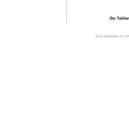
Der Taliba
Wild wuche
seine Hasst
amerikanisc
Der ehemals
Ausstellungen & Vir
Autobiograp
und den Kor
den Jemen,
die Soldate
Dostum, der 
Und dann k
An diesem 
ein, das de
ist kein mo
pointenhei
der pakist
Konvention 
Auf drei Fi
des 38-jähr
wurde. Es i
Demokratie 
die bewuss
Doch der S
Springersti