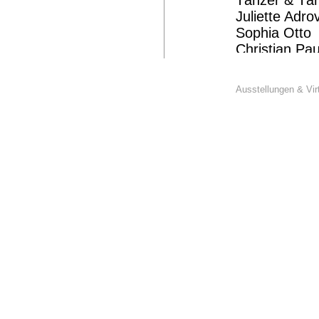
Tänzer & Tän
Juliette Adro
Sophia Otto
Christian Pau
Etienne Sarti
Ausstellungen & Vir
Eine 2020er
Zusammenarb
das Land NRW
#steppingout
Stiftung van
das Landesbü