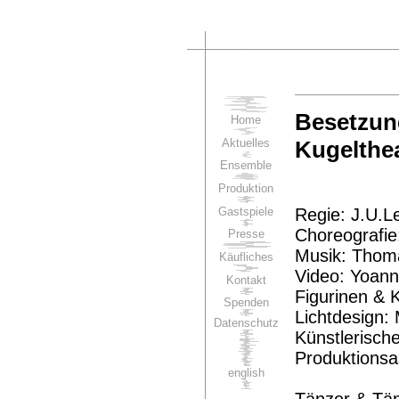
Besetzun
Home
Aktuelles
Kugelthe
Ensemble
Produktion
Gastspiele
Regie: J.U.L
Choreografie
Presse
Musik: Thom
Käufliches
Video: Yoann 
Kontakt
Figurinen & 
Spenden
Lichtdesign
Datenschutz
Künstlerische
Produktionsa
english